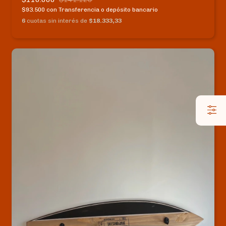
$93.500
con
Transferencia o depósito bancario
6
cuotas sin interés de
$18.333,33