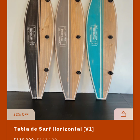
22
%
OFF
Tabla de Surf Horizontal [V1]
$110.000
$141.120