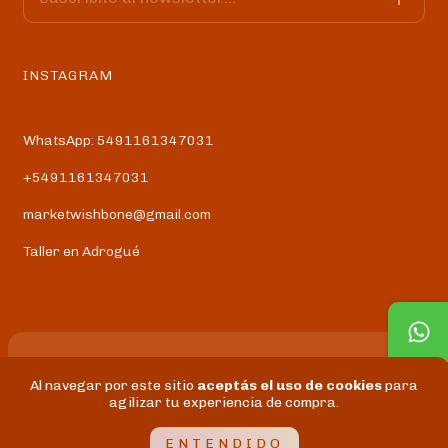
INSTAGRAM
WhatsApp: 5491161347031
+5491161347031
marketwishbone@gmail.com
Taller en Adrogué
Al navegar por este sitio
aceptás el uso de cookies
para
Copyright WISHBONE - 2026. Todos los derechos reservados.
agilizar tu experiencia de compra.
Defensa de las y los consumidores. Para reclamos
ingresá acá.
Botón de arrepentimiento
ENTENDIDO