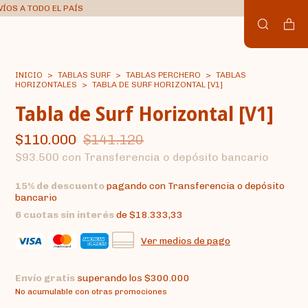
VÍOS A TODO EL PAÍS
INICIO
>
TABLAS SURF
>
TABLAS PERCHERO
>
TABLAS
HORIZONTALES
>
TABLA DE SURF HORIZONTAL [V1]
Tabla de Surf Horizontal [V1]
$110.000
$141.120
$93.500
con
Transferencia o depósito bancario
15% de descuento
pagando con Transferencia o depósito
bancario
6
cuotas sin interés
de
$18.333,33
Ver medios de pago
Envío gratis
superando los
$300.000
No acumulable con otras promociones