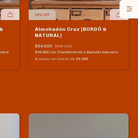
18
%
OFF
 &
Almohadón Cruz [BORDÓ &
NATURAL]
$54.000
$66.150
cario
$45.900
con
Transferencia o depósito bancario
6
cuotas sin interés de
$9.000