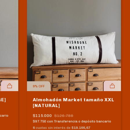
9
%
OFF
GE]
Almohadón Market tamaño XXL
[NATURAL]
$115.000
$126.788
cario
$97.750
con
Transferencia o depósito bancario
6
cuotas sin interés de
$19.166,67