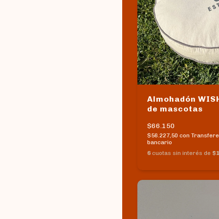
Almohadón WISH
de mascotas
$66.150
$56.227,50
con
Transfere
bancario
6
cuotas sin interés de
$1