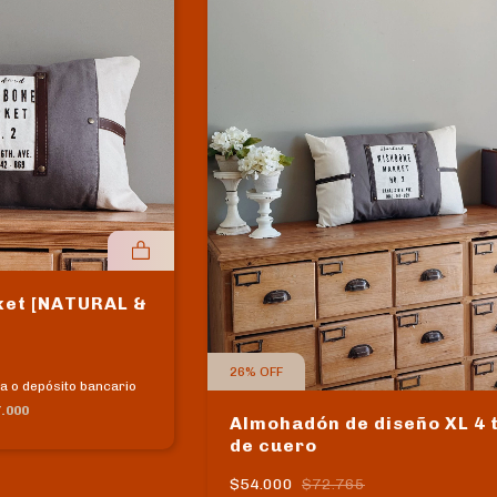
et [NATURAL &
26
%
OFF
a o depósito bancario
.000
Almohadón de diseño XL 4 
de cuero
$54.000
$72.765