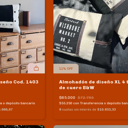
11
%
OFF
seño Cod. 1403
Almohadón de diseño XL 4 
de cuero B&W
$65.000
$72.765
a o depósito bancario
$55.250
con
Transferencia o depósito ban
.666,67
6
cuotas sin interés de
$10.833,33