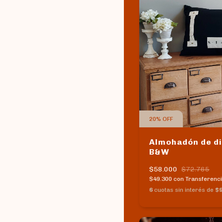
20
%
OFF
Almohadón de di
B&W
$58.000
$72.765
$49.300
con
Transferenci
6
cuotas sin interés de
$9