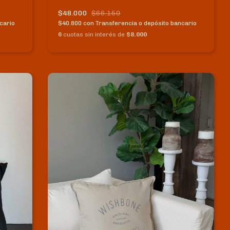
$48.000
$66.150
cario
$40.800
con
Transferencia o depósito bancario
6
cuotas sin interés de
$8.000