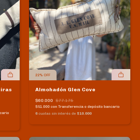
22
%
OFF
tiras
Almohadón Glen Cove
$60.000
$77.175
$51.000
con
Transferencia o depósito bancario
cario
6
cuotas sin interés de
$10.000