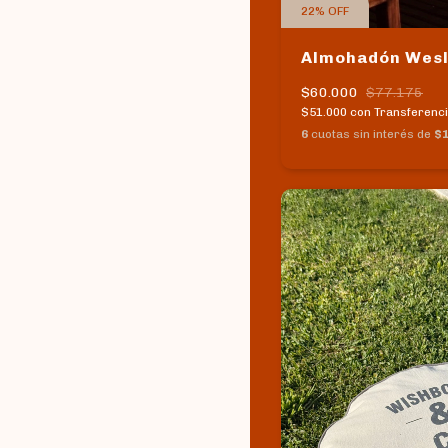
22
%
OFF
Almohadón Wesl
$60.000
$77.175
$51.000
con
Transferenci
6
cuotas sin interés de
$1