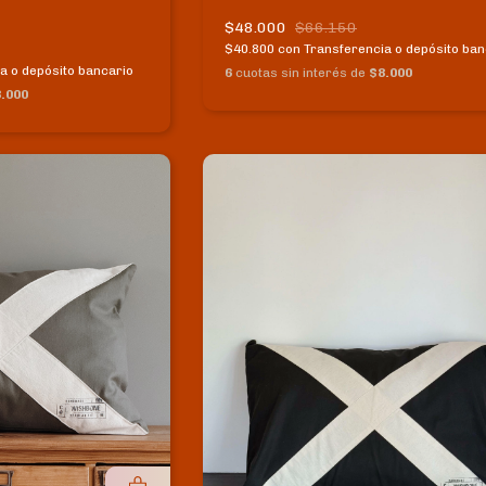
$48.000
$66.150
$40.800
con
Transferencia o depósito ban
a o depósito bancario
6
cuotas sin interés de
$8.000
.000