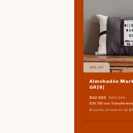
34
%
OFF
Almohadón Mark
GRIS]
$42.000
$63.945
$35.700
con
Transferenci
6
cuotas sin interés de
$7