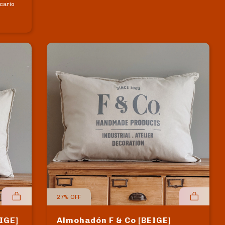
cario
27
%
OFF
IGE]
Almohadón F & Co [BEIGE]