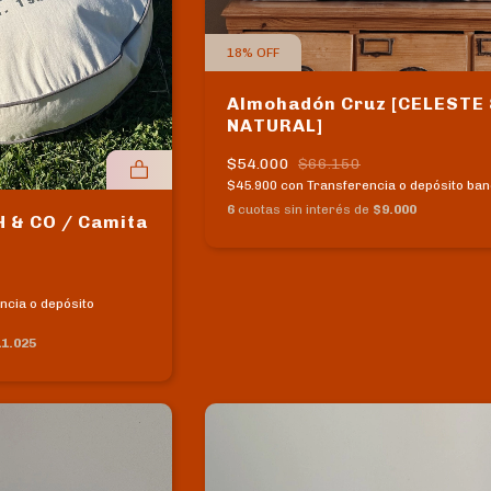
18
%
OFF
Almohadón Cruz [CELESTE
NATURAL]
$54.000
$66.150
$45.900
con
Transferencia o depósito ban
6
cuotas sin interés de
$9.000
 & CO / Camita
ncia o depósito
1.025