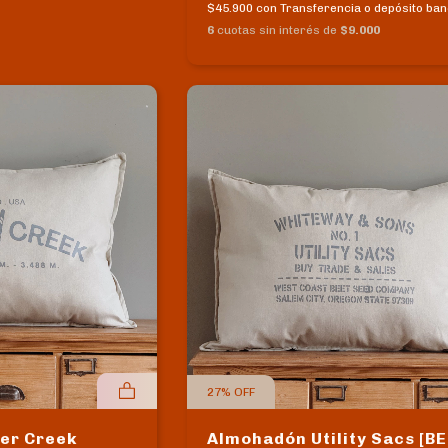
$45.900
con
Transferencia o depósito ban
6
cuotas sin interés de
$9.000
27
%
OFF
er Creek
Almohadón Utility Sacs [BE