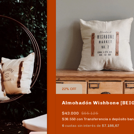
22
%
OFF
Almohadón Wishbone [BEI
$43.000
$55.125
$36.550
con
Transferencia o depósito ban
6
cuotas sin interés de
$7.166,67