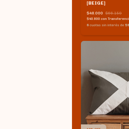
[BEIGE]
$48.000
$66.150
$40.800
con
Transferenci
6
cuotas sin interés de
$8