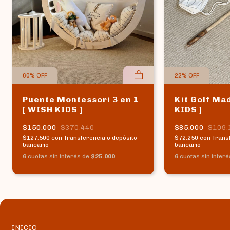
60
%
OFF
22
%
OFF
Puente Montessori 3 en 1
Kit Golf Ma
[ WISH KIDS ]
KIDS ]
$150.000
$370.440
$85.000
$109.
$127.500
con
Transferencia o depósito
$72.250
con
Trans
bancario
bancario
6
cuotas sin interés de
$25.000
6
cuotas sin inter
INICIO