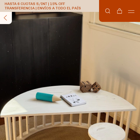
HASTA 6 CUOTAS S/INT | 15% OFF
TRANSFERENCIA | ENVÍOS A TODO EL PAÍS