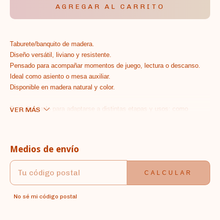
Taburete/banquito de madera.
Diseño versátil, liviano y resistente.
Pensado para acompañar momentos de juego, lectura o descanso.
Ideal como asiento o mesa auxiliar.
Disponible en madera natural y color.
Está diseñado para adaptarse a distintas etapas y usos: como
VER MÁS
asiento para los más chicos,
mesa de noche junto a la cama, o apoyo auxiliar en cualquier rincón
de la casa.
Medios de envío
ENTREGAS PARA EL CP:
CAMBIAR CP
Medidas: 32 diametro, 38 h
CALCULAR
No sé mi código postal